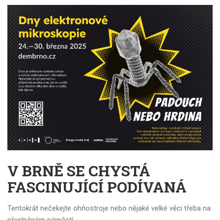
V BRNĚ SE CHYSTÁ
FASCINUJÍCÍ PODÍVANÁ
Tentokrát nečekejte ohňostroje nebo nějaké velké věci třeba na
přeplněném náměstí...