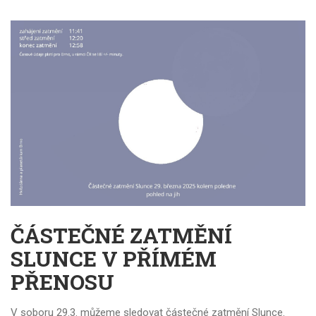
ČÁSTEČNÉ ZATMĚNÍ
SLUNCE V PŘÍMÉM
PŘENOSU
V soboru 29.3. můžeme sledovat částečné zatmění Slunce.